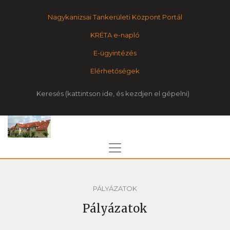
Nagykanizsai Tankerületi Központ Portál
KRÉTA e-napló
E-ügyintézés
Elérhetőségek
Keresés
PÁLYÁZATOK
Pályázatok