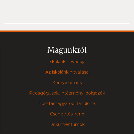
Magunkról
Iskolánk névadója
Az iskolánk hitvallása
Környezetünk
Pedagógusok, intézményi dolgozók
Pusztamagyaród, tanulóink
Csengetési rend
Dokumentumok