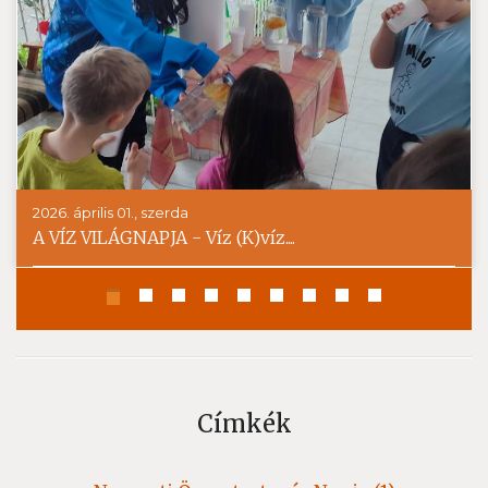
2026. április 01., szerda
A VÍZ VILÁGNAPJA - Víz (K)víz....
Címkék