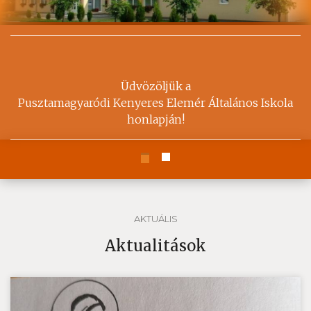
Üdvözöljük a
Pusztamagyaródi Kenyeres Elemér Általános Iskola
honlapján!
AKTUÁLIS
Aktualitások