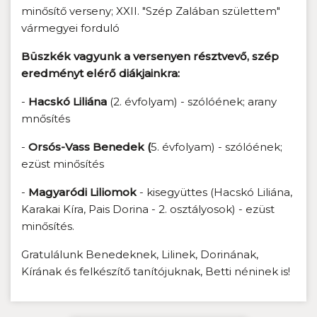
minősítő verseny; XXII. "Szép Zalában születtem"
vármegyei forduló
Büszkék vagyunk a versenyen résztvevő, szép
eredményt elérő diákjainkra:
-
Hacskó Liliána
(2. évfolyam) - szólóének; arany
mnősítés
-
Orsós-Vass Benedek (
5. évfolyam) - szólóének;
ezüst minősítés
-
Magyaródi Liliomok
- kisegyüttes (Hacskó Liliána,
Karakai Kíra, Pais Dorina - 2. osztályosok) - ezüst
minősítés.
Gratulálunk Benedeknek, Lilinek, Dorinának,
Kírának és felkészítő tanítójuknak, Betti néninek is!