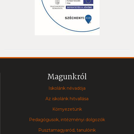
Magunkról
Iskolánk névadója
Az iskolánk hitvallása
Környezetünk
Pedagógusok, intézményi dolgozók
Pusztamagyaród, tanulóink