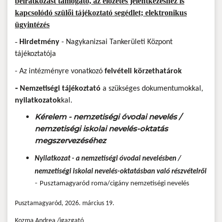
beiratkozást támogató, az előzetes jelentkezéshez is
kapcsolódó szülői tájékoztató segédlet; elektronikus
ügyintézés
-
Hirdetmény
- Nagykanizsai Tankerületi Központ
tájékoztatója
-
Az intézményre vonatkozó
felvételi körzethatárok
-
Nemzetiségi tájékoztató
a szükséges dokumentumokkal,
nyilatkozatok
kal.
Kérelem - nemzetiségi óvodai nevelés /
nemzetiségi iskolai nevelés-oktatás
megszervezéséhez
Nyilatkozat -
a nemzetiségi óvodai nevelésben /
nemzetiségi iskolai nevelés-oktatásban való részvételről
-
Pusztamagyaród roma/cigány nemzetiségi nevelés
Pusztamagyaród, 2026. március 19.
Kozma Andrea /igazgató