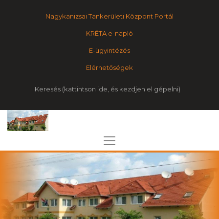
Nagykanizsai Tankerületi Központ Portál
KRÉTA e-napló
E-ügyintézés
Elérhetőségek
Keresés