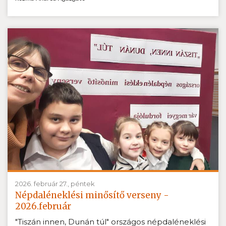
2026. február 27., péntek
Népdaléneklési minősítő verseny -
2026.február
"Tiszán innen, Dunán túl" országos népdaléneklési