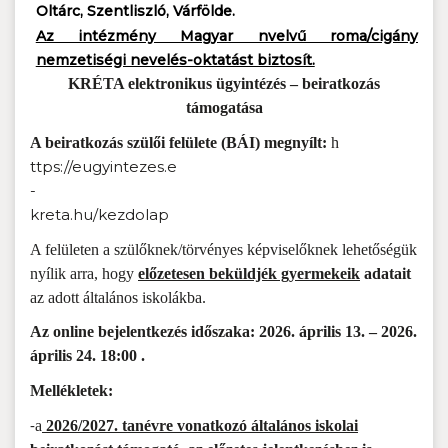
Oltárc, Szentliszló, Várfölde.
Az intézmény Magyar nvelvű roma/cigány
nemzetiségi nevelés-oktatást biztosít.
KRÉTA elektronikus ügyintézés – beiratkozás
támogatása
A beiratkozás szülői felülete (BÁI) megnyílt:
h
ttps://eugyintezes.e
-
kreta.hu/kezdolap
A felületen a szülőknek/törvényes képviselőknek lehetőségük
nyílik arra, hogy
előzetesen beküldjék gyermekeik
adatait
az adott általános iskolákba.
Az online bejelentkezés időszaka: 2026. április 13. – 2026.
április 24. 18:00 .
Mellékletek:
a
2026/2027. tanévre vonatkozó általános iskolai
-