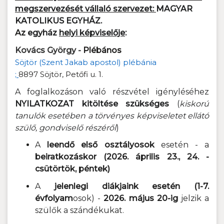
megszervezését vállaló szervezet:
MAGYAR
KATOLIKUS EGYHÁZ.
Az
egyház
helyi képviselője
:
Kovács György -
Plébános
Söjtör (Szent Jakab apostol) plébánia
;
8897 Söjtör, Petőfi u. 1.
A foglalkozáson való részvétel igényléséhez
NYILATKOZAT kitöltése szükséges
(
kiskorú
tanulók esetében a törvényes képviseletet ellátó
szülő, gondviselő részéről
)
A
leendő első osztályosok
esetén - a
beiratkozáskor (2026. április 23., 24. -
csütörtök, péntek)
A
jelenlegi diákjaink esetén (1-7.
évfolyam
osok) -
2026. május 20-ig
jelzik a
szülők a szándékukat.