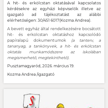
A hit- és erkölcstan oktatásával kapcsolatos
kérdésekre az egyházi képviselők illetve az
igazgató ad tájékoztatást
az alábbi
elérhetőségen: 30/451 6017(Kozma Andrea).
A bevett egyház által rendelkezésére bocsátott
hit- és erkölcstan oktatáshoz kapcsolódó
papíralapú dokumentumok
(a tanterv, a
tananyag, a tankönyvek, a hit- és erkölcstan
oktatás munkamódszere az iskolában
megismerhető, megtekinthető).
Pusztamagyaród, 2026. március 19.
Kozma Andrea /igazgató