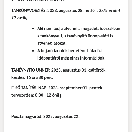
12:15 órától
TANKÖNYVOSZTÁS
: 2023. augusztus 28. hétfő,
17 óráig
Aki nem tudja átvenni a megadott időszakban
a tankönyveit, a tanévnyitó ünnep előtt is
átveheti azokat
.
A bejáró tanulók bérletének átadási
időpontjáról még nincs információnk.
TANÉVNYITÓ ÜNNEP
: 2023. augusztus 31. csütörtök,
kezdés: 16 óra 30 perc.
ELSŐ TANÍTÁSI NAP
: 2023. szeptember 01. péntek;
tervezetten: 8:30 - 12 óráig.
Pusztamagyaród, 2023. augusztus 22.