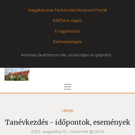
Nagykanizsai Tankerületi Központ Portál
KRÉTA e-napló
E-ügyintézés
Elérhetőségek
Keresés
HÍREK
Tanévkezdés - időpontok, események
2023. augusztus 10., csütörtök @ 00:14