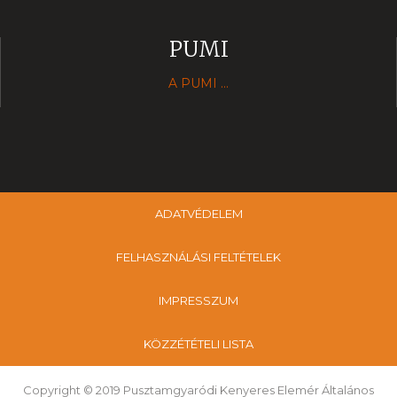
PUMI
A PUMI ...
ADATVÉDELEM
FELHASZNÁLÁSI FELTÉTELEK
IMPRESSZUM
KÖZZÉTÉTELI LISTA
Copyright © 2019 Pusztamgyaródi Kenyeres Elemér Általános