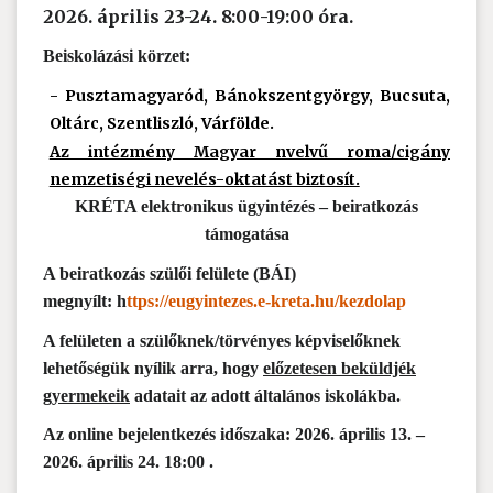
2026. április 23-24. 8:00-19:00 óra.
Beiskolázási körzet:
- Pusztamagyaród, Bánokszentgyörgy, Bucsuta,
Oltárc, Szentliszló, Várfölde.
Az intézmény Magyar nvelvű roma/cigány
nemzetiségi nevelés-oktatást biztosít.
KRÉTA elektronikus ügyintézés – beiratkozás
támogatása
A beiratkozás szülői felülete (BÁI)
megnyílt:
h
ttps://eugyintezes.e
-
kreta.hu/kezdolap
A felületen a szülőknek/törvényes képviselőknek
lehetőségük nyílik arra, hogy
előzetesen beküldjék
gyermekeik
adatait
az adott általános iskolákba.
Az online bejelentkezés időszaka: 2026. április 13. –
2026. április 24. 18:00 .