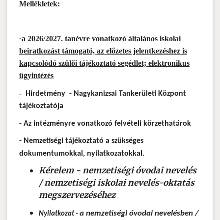
Mellékletek:
a
2026/2027. tanévre vonatkozó általános iskolai
-
beiratkozást támogató, az előzetes jelentkezéshez is
kapcsolódó szülői tájékoztató segédlet; elektronikus
ügyintézés
-
Hirdetmény
- Nagykanizsai Tankerületi Központ
tájékoztatója
-
Az intézményre vonatkozó
felvételi körzethatárok
-
Nemzetiségi tájékoztató
a szükséges
dokumentumokkal,
nyilatkozatok
kal.
Kérelem - nemzetiségi óvodai nevelés
/ nemzetiségi iskolai nevelés-oktatás
megszervezéséhez
a nemzetiségi óvodai nevelésben /
Nyilatkozat -