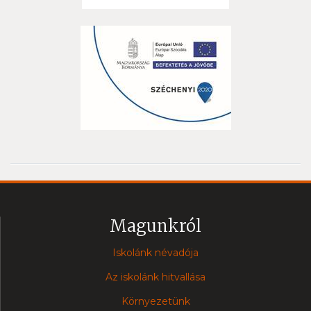
Magunkról
Iskolánk névadója
Az iskolánk hitvallása
Környezetünk