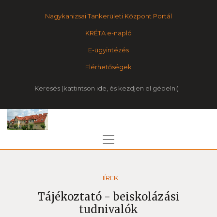
Nagykanizsai Tankerületi Központ Portál
KRÉTA e-napló
E-ügyintézés
Elérhetőségek
Keresés
HÍREK
Tájékoztató - beiskolázási
tudnivalók