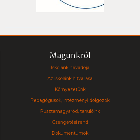
Magunkról
Iskolánk névadója
Az iskolánk hitvallása
Környezetünk
Pedagógusok, intézményi dolgozók
Pusztamagyaród, tanulóink
Csengetési rend
Dokumentumok