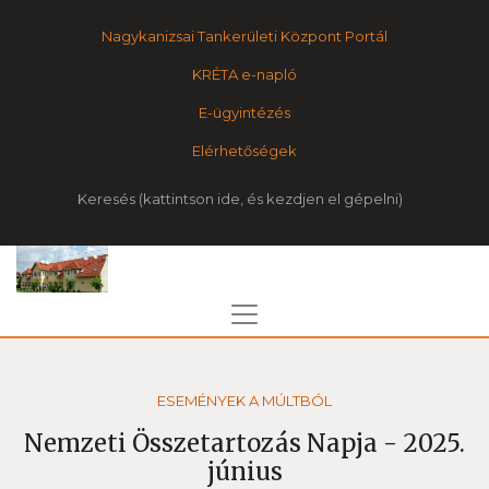
Nagykanizsai Tankerületi Központ Portál
KRÉTA e-napló
E-ügyintézés
Elérhetőségek
Keresés
ESEMÉNYEK A MÚLTBÓL
Nemzeti Összetartozás Napja - 2025.
június